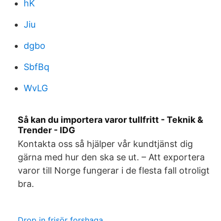
hK
Jiu
dgbo
SbfBq
WvLG
Så kan du importera varor tullfritt - Teknik &
Trender - IDG
Kontakta oss så hjälper vår kundtjänst dig
gärna med hur den ska se ut. – Att exportera
varor till Norge fungerar i de flesta fall otroligt
bra.
Drop in frisör forshaga